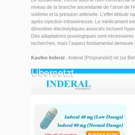
niveau de la branche ascendante de l’anse de He
volémie et la pression artérielle. L’effet débute
après injection intraveineuse. Le médicament est
désordres électrolytiques associés incluent hyp
Des adaptations posologiques sont nécessaires c
recherches, mais l’aspect fondamental demeure la
Kaufen Inderal
- Inderal (Propranolol) ist zur B