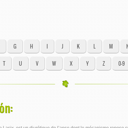
G
H
I
J
K
L
M
T
U
V
W
X
Y
Z
0-9
ón:
asix, est un diurétique de l’anse dont le mécanisme repose sur 