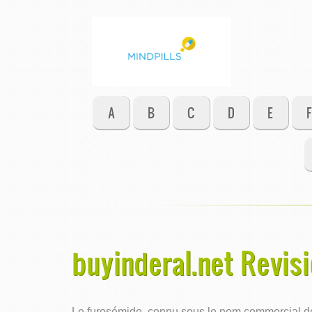
A
B
C
D
E
F
buyinderal.net Revisi
Le furosémide, connu sous le nom commercial de L