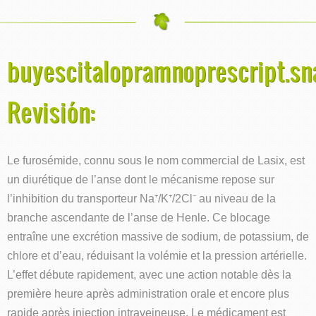
buyescitalopramnoprescript.sn
Revisión:
Le furosémide, connu sous le nom commercial de Lasix, est
un diurétique de l’anse dont le mécanisme repose sur
l’inhibition du transporteur Na⁺/K⁺/2Cl⁻ au niveau de la
branche ascendante de l’anse de Henle. Ce blocage
entraîne une excrétion massive de sodium, de potassium, de
chlore et d’eau, réduisant la volémie et la pression artérielle.
L’effet débute rapidement, avec une action notable dès la
première heure après administration orale et encore plus
rapide après injection intraveineuse. Le médicament est