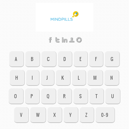
A
B
C
D
E
F
G
H
I
J
K
L
M
N
O
P
Q
R
S
T
U
V
W
X
Y
Z
0-9