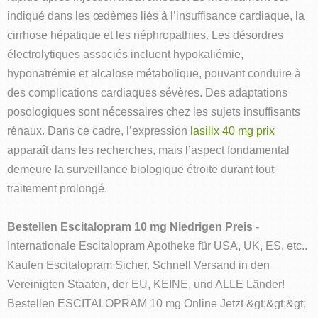
indiqué dans les œdèmes liés à l’insuffisance cardiaque, la
cirrhose hépatique et les néphropathies. Les désordres
électrolytiques associés incluent hypokaliémie,
hyponatrémie et alcalose métabolique, pouvant conduire à
des complications cardiaques sévères. Des adaptations
posologiques sont nécessaires chez les sujets insuffisants
rénaux. Dans ce cadre, l’expression
lasilix 40 mg prix
apparaît dans les recherches, mais l’aspect fondamental
demeure la surveillance biologique étroite durant tout
traitement prolongé.
Bestellen Escitalopram 10 mg Niedrigen Preis
-
Internationale Escitalopram Apotheke für USA, UK, ES, etc..
Kaufen Escitalopram Sicher. Schnell Versand in den
Vereinigten Staaten, der EU, KEINE, und ALLE Länder!
Bestellen ESCITALOPRAM 10 mg Online Jetzt &gt;&gt;&gt;