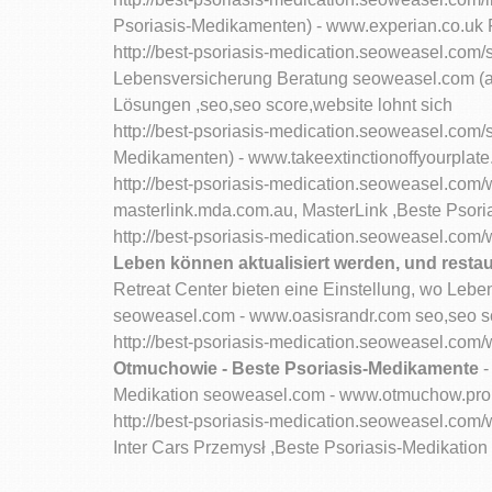
Psoriasis-Medikamenten) - www.experian.co.uk F
http://best-psoriasis-medication.seoweasel.com/
Lebensversicherung Beratung seoweasel.com (a
Lösungen ,seo,seo score,website lohnt sich
http://best-psoriasis-medication.seoweasel.com/
Medikamenten) - www.takeextinctionoffyourplate
http://best-psoriasis-medication.seoweasel.co
masterlink.mda.com.au, MasterLink ,Beste Psori
http://best-psoriasis-medication.seoweasel.co
Leben können aktualisiert werden, und restau
Retreat Center bieten eine Einstellung, wo Leben
seoweasel.com - www.oasisrandr.com seo,seo sc
http://best-psoriasis-medication.seoweasel.co
Otmuchowie - Beste Psoriasis-Medikamente
-
Medikation seoweasel.com - www.otmuchow.probi
http://best-psoriasis-medication.seoweasel.com
Inter Cars Przemysł ,Beste Psoriasis-Medikation