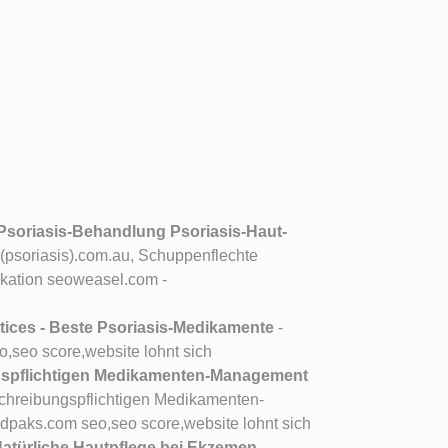
 Psoriasis-Behandlung Psoriasis-Haut-
(psoriasis).com.au, Schuppenflechte
ikation seoweasel.com -
actices - Beste Psoriasis-Medikamente
-
o,seo score,website lohnt sich
spflichtigen Medikamenten-Management
hreibungspflichtigen Medikamenten-
paks.com seo,seo score,website lohnt sich
 Natürliche Hautpflege bei Ekzemen,