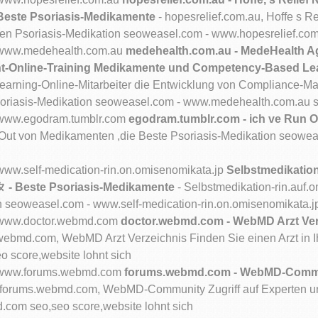
e Beste Psoriasis-Medikamente
- hopesrelief.com.au, Hoffe s R
sten Psoriasis-Medikation seoweasel.com - www.hopesrelief.com
om/www.medehealth.com.au
medehealth.com.au - MedeHealth Ag
-Online-Training Medikamente und Competency-Based Lea
arning-Online-Mitarbeiter die Entwicklung von Compliance-
riasis-Medikation seoweasel.com - www.medehealth.com.au se
m/www.egodram.tumblr.com
egodram.tumblr.com - ich ve Run Ou
 Out von Medikamenten ,die Beste Psoriasis-Medikation seowe
/www.self-medication-rin.on.omisenomikata.jp
Selbstmedikation
 Beste Psoriasis-Medikamente
- Selbstmedikation-rin.auf
weasel.com - www.self-medication-rin.on.omisenomikata.jp s
om/www.doctor.webmd.com
doctor.webmd.com - WebMD Arzt Verze
webmd.com, WebMD Arzt Verzeichnis Finden Sie einen Arzt in I
 score,website lohnt sich
om/www.forums.webmd.com
forums.webmd.com - WebMD-Commun
 forums.webmd.com, WebMD-Community Zugriff auf Experten un
com seo,seo score,website lohnt sich