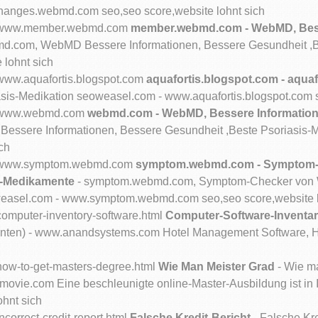
hanges.webmd.com seo,seo score,website lohnt sich
com/www.member.webmd.com
member.webmd.com - WebMD, Bess
.com, WebMD Bessere Informationen, Bessere Gesundheit ,Be
lohnt sich
/www.aquafortis.blogspot.com
aquafortis.blogspot.com - aquaf
iasis-Medikation seoweasel.com - www.aquafortis.blogspot.com 
om/www.webmd.com
webmd.com - WebMD, Bessere Informatione
ssere Informationen, Bessere Gesundheit ,Beste Psoriasis-M
ch
com/www.symptom.webmd.com
symptom.webmd.com - Symptom-C
s-Medikamente
- symptom.webmd.com, Symptom-Checker von W
weasel.com - www.symptom.webmd.com seo,seo score,website l
computer-inventory-software.html
Computer-Software-Inventa
nten) - www.anandsystems.com Hotel Management Software, H
/how-to-get-masters-degree.html
Wie Man Meister Grad
- Wie m
ovie.com Eine beschleunigte online-Master-Ausbildung ist in I
ohnt sich
ncorrect-credit-report.html
Falsche Kredit-Bericht
- Falsche Kr