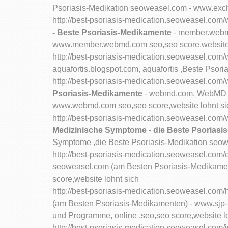
Psoriasis-Medikation seoweasel.com - www.exc
http://best-psoriasis-medication.seoweasel.
- Beste Psoriasis-Medikamente
- member.webmd
www.member.webmd.com seo,seo score,website 
http://best-psoriasis-medication.seoweasel.com
aquafortis.blogspot.com, aquafortis ,Beste Psor
http://best-psoriasis-medication.seoweasel.c
Psoriasis-Medikamente
- webmd.com, WebMD Be
www.webmd.com seo,seo score,website lohnt si
http://best-psoriasis-medication.seoweasel.
Medizinische Symptome - die Beste Psoriasi
Symptome ,die Beste Psoriasis-Medikation seo
http://best-psoriasis-medication.seoweasel.com/
seoweasel.com (am Besten Psoriasis-Medikame
score,website lohnt sich
http://best-psoriasis-medication.seoweasel.com
(am Besten Psoriasis-Medikamenten) - www.sjp-m
und Programme, online ,seo,seo score,website l
http://best-psoriasis-medication.seoweasel.com/i