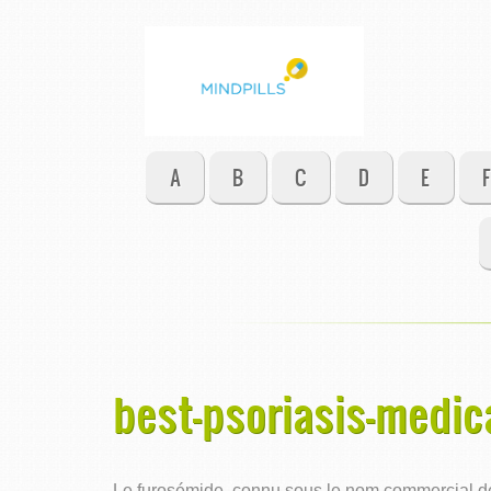
A
B
C
D
E
F
best-psoriasis-medic
Le furosémide, connu sous le nom commercial de L