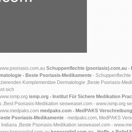
/www.psoriasis.com.au
Schuppenflechte (psoriasis).com.au -
matologie - Beste Psoriasis-Medikamente
- Schuppenflechte 
tizierenden Komplementäre Dermatologie ,Beste Psoriasis-Med
nt sich
m/www.ismp.org
ismp.org - Institut Für Sichere Medikation Pr
ces ,Best Psoriasis-Medikation seoweasel.com - www.ismp.org se
om/www.medpaks.com
medpaks.com - MedPAKS Verschreibung
 Beste Psoriasis-Medikamente
- medpaks.com, MedPAKS Versc
Indiana ,Beste Psoriasis-Medikation seoweasel.com - www.med
/www.hopesrelief.com.au
hopesrelief.com.au - Hoffe, s Relief