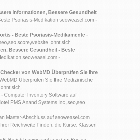
ere Informationen, Bessere Gesundheit
ste Psoriasis-Medikation seoweasel.com -
ortis - Beste Psoriasis-Medikamente
-
seo,seo score,website lohnt sich
n, Bessere Gesundheit - Beste
edikation seoweasel.com -
hecker von WebMD Überprüfen Sie Ihre
ebMD Überprüfen Sie Ihre Medizinische
ohnt sich
r
- Computer Inventory Software auf
otel PMS Anand Systems Inc ,seo,seo
an Master-Abschluss auf seoweasel.com
hrer Reichweite Finden, die Kurse, Klassen
edit-Bericht seoweasel.com (am Besten