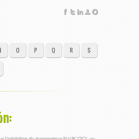
N
O
P
Q
R
S
ón:
l’inhibition du transporteur Na⁺/K⁺/2Cl⁻ au