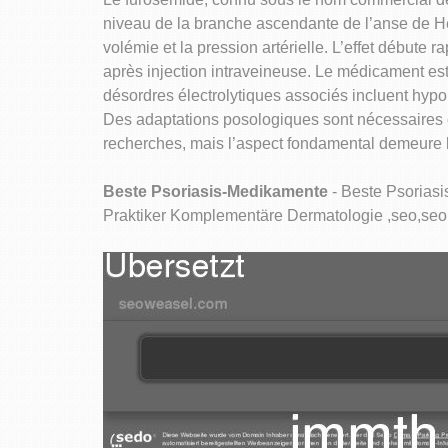
niveau de la branche ascendante de l’anse de He
volémie et la pression artérielle. L’effet débute
après injection intraveineuse. Le médicament est
désordres électrolytiques associés incluent hyp
Des adaptations posologiques sont nécessaires c
recherches, mais l’aspect fondamental demeure la
Beste Psoriasis-Medikamente
- Beste Psoriasi
Praktiker Komplementäre Dermatologie ,seo,seo 