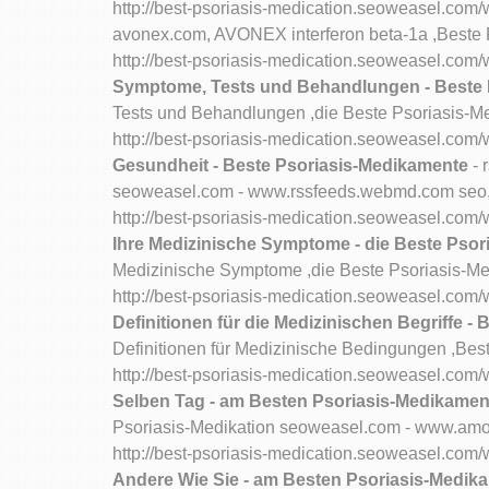
http://best-psoriasis-medication.seoweasel.c
avonex.com, AVONEX interferon beta-1a ,Beste 
http://best-psoriasis-medication.seoweasel.c
Symptome, Tests und Behandlungen - Beste 
Tests und Behandlungen ,die Beste Psoriasis-M
http://best-psoriasis-medication.seoweasel.c
Gesundheit - Beste Psoriasis-Medikamente
- 
seoweasel.com - www.rssfeeds.webmd.com seo,s
http://best-psoriasis-medication.seoweasel.
Ihre Medizinische Symptome - die Beste Pso
Medizinische Symptome ,die Beste Psoriasis-M
http://best-psoriasis-medication.seoweasel.co
Definitionen für die Medizinischen Begriffe -
Definitionen für Medizinische Bedingungen ,Bes
http://best-psoriasis-medication.seoweasel.co
Selben Tag - am Besten Psoriasis-Medikamen
Psoriasis-Medikation seoweasel.com - www.amoi
http://best-psoriasis-medication.seoweasel.
Andere Wie Sie - am Besten Psoriasis-Medik