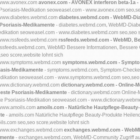
om/www.avonex.com
avonex.com - AVONEX interferon beta-1a -
Psoriasis-Medikation seoweasel.com - www.avonex.com seo,seo
om/www.diabetes.webmd.com
diabetes.webmd.com - WebMD-Dia
Psoriasis-Medikamente
- diabetes.webmd.com, WebMD-Diabe
edikation seoweasel.com - www.diabetes.webmd.com seo,seo sc
om/www.rssfeeds.webmd.com
rssfeeds.webmd.com - WebMD, Bes
rssfeeds.webmd.com, WebMD Bessere Informationen, Bessere G
eo score,website lohnt sich
com/www.symptoms.webmd.com
symptoms.webmd.com - Sympto
riasis-Medikamente
- symptoms.webmd.com, Symptom-Checker
edikation seoweasel.com - www.symptoms.webmd.com seo,seo s
m/www.dictionary.webmd.com
dictionary.webmd.com - Online-
 Beste Psoriasis-Medikamente
- dictionary.webmd.com Online
te Psoriasis-Medikation seoweasel.com - www.dictionary.webmd
m/www.amoils.com
amoils.com - Natürliche Hautpflege-Beauty
te
- amoils.com Natürliche Hautpflege Beauty-Produkte Heilen
ls.com seo,seo score,website lohnt sich
com/www.exchanges.webmd.com
exchanges.webmd.com - WebMD-
amente
- exchanges.webmd.com, WebMD-Community Zugriff auf