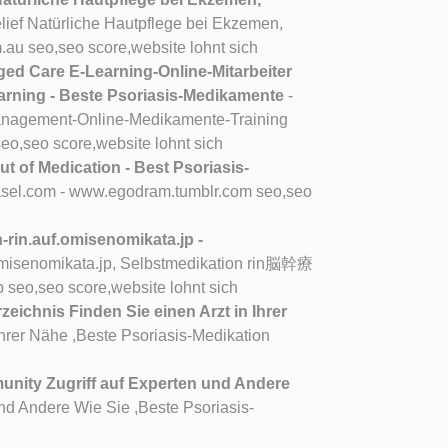
elief Natürliche Hautpflege bei Ekzemen,
.au seo,seo score,website lohnt sich
ed Care E-Learning-Online-Mitarbeiter
rning - Beste Psoriasis-Medikamente
-
Management-Online-Medikamente-Training
o,seo score,website lohnt sich
t of Medication - Best Psoriasis-
asel.com - www.egodram.tumblr.com seo,seo
-rin.auf.omisenomikata.jp -
.omisenomikata.jp, Selbstmedikation rin脳幹療
eo,seo score,website lohnt sich
ichnis Finden Sie einen Arzt in Ihrer
hrer Nähe ,Beste Psoriasis-Medikation
ity Zugriff auf Experten und Andere
d Andere Wie Sie ,Beste Psoriasis-