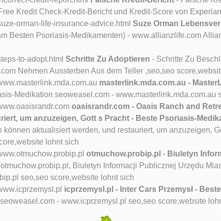
ree Kredit Check-Kredit-Bericht und Kredit-Score von Experian
suze-orman-life-insurance-advice.html
Suze Orman Lebensver
m Besten Psoriasis-Medikamenten) - www.allianzlife.com Alli
steps-to-adopt.html
Schritte Zu Adoptieren
- Schritte Zu Besch
.com Nehmen Aussterben Aus dem Teller ,seo,seo score,website
m/www.masterlink.mda.com.au
masterlink.mda.com.au - Master
asis-Medikation seoweasel.com - www.masterlink.mda.com.au se
m/www.oasisrandr.com
oasisrandr.com - Oasis Ranch and Retrea
riert, um anzuzeigen, Gott s Pracht - Beste Psoriasis-Medi
 können aktualisiert werden, und restauriert, um anzuzeigen, G
ore,website lohnt sich
m/www.otmuchow.probip.pl
otmuchow.probip.pl - Biuletyn Infor
 otmuchow.probip.pl, Biuletyn Informacji Publicznej Urzędu Mi
p.pl seo,seo score,website lohnt sich
/www.icprzemysl.pl
icprzemysl.pl - Inter Cars Przemysł - Bes
 seoweasel.com - www.icprzemysl.pl seo,seo score,website lohn