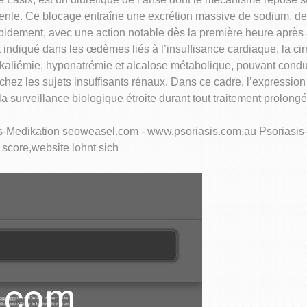
nle. Ce blocage entraîne une excrétion massive de sodium, de p
 rapidement, avec une action notable dès la première heure après 
 indiqué dans les œdèmes liés à l’insuffisance cardiaque, la ci
okaliémie, hyponatrémie et alcalose métabolique, pouvant condu
hez les sujets insuffisants rénaux. Dans ce cadre, l’expressio
 surveillance biologique étroite durant tout traitement prolongé
s-Medikation seoweasel.com - www.psoriasis.com.au Psoriasis-
score,website lohnt sich