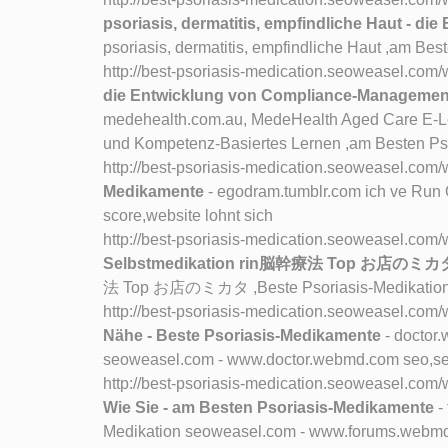
psoriasis, dermatitis, empfindliche Haut - di
psoriasis, dermatitis, empfindliche Haut ,am Be
http://best-psoriasis-medication.seoweasel.c
die Entwicklung von Compliance-Management
medehealth.com.au, MedeHealth Aged Care E-Le
und Kompetenz-Basiertes Lernen ,am Besten Pso
http://best-psoriasis-medication.seoweasel.co
Medikamente
- egodram.tumblr.com ich ve Run
score,website lohnt sich
http://best-psoriasis-medication.seoweasel.com
Selbstmedikation rin脳幹療法 Top お店のミカタ -
法 Top お店のミカタ ,Beste Psoriasis-Medikation seo
http://best-psoriasis-medication.seoweasel.c
Nähe - Beste Psoriasis-Medikamente
- doctor.
seoweasel.com - www.doctor.webmd.com seo,seo
http://best-psoriasis-medication.seoweasel.c
Wie Sie - am Besten Psoriasis-Medikamente
-
Medikation seoweasel.com - www.forums.webmd.