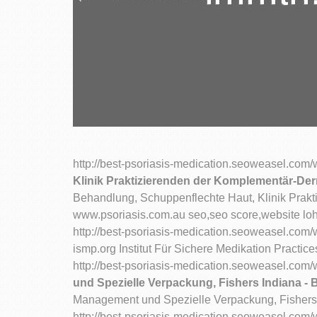
http://best-psoriasis-medication.seoweasel.com
Klinik Praktizierenden der Komplementär-Der
Behandlung, Schuppenflechte Haut, Klinik Prak
www.psoriasis.com.au seo,seo score,website loh
http://best-psoriasis-medication.seoweasel.co
ismp.org Institut Für Sichere Medikation Practi
http://best-psoriasis-medication.seoweasel.c
und Spezielle Verpackung, Fishers Indiana -
Management und Spezielle Verpackung, Fishers 
http://best-psoriasis-medication.seoweasel.com