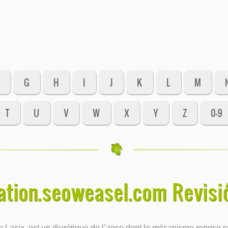
G
H
I
J
K
L
M
T
U
V
W
X
Y
Z
0-9
ation.seoweasel.com Revisi
asix, est un diurétique de l’anse dont le mécanisme repose sur 