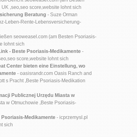
 UK ,seo,seo score,website lohnt sich
sicherung Beratung
- Suze Orman
anz-Leben-Rente-Lebensversicherung-
ließen seoweasel.com (am Besten Psoriasis-
 lohnt sich
Link - Beste Psoriasis-Medikamente
-
o,seo score,website lohnt sich
t Center bieten eine Einstellung, wo
kamente
- oasisrandr.com Oasis Ranch and
ott s Pracht ,Beste Psoriasis-Medikation
macji Publicznej Urzędu Miasta w
asta w Otmuchowie ,Beste Psoriasis-
te Psoriasis-Medikamente
- icprzemysl.pl
t sich