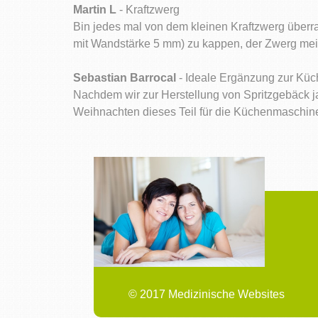
Martin L
- Kraftzwerg
Bin jedes mal von dem kleinen Kraftzwerg überr
mit Wandstärke 5 mm) zu kappen, der Zwerg meist
Sebastian Barrocal
- Ideale Ergänzung zur Kü
Nachdem wir zur Herstellung von Spritzgebäck jah
Weihnachten dieses Teil für die Küchenmaschin
© 2017 Medizinische Websites