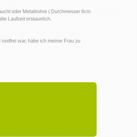
raucht oder Metallrohre ( Durchmesser 6cm
ie Laufzeit erstaunlich.
 rostfrei war, habe ich meiner Frau zu