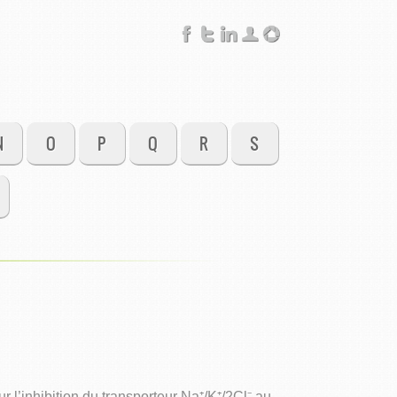
N
O
P
Q
R
S
l’inhibition du transporteur Na⁺/K⁺/2Cl⁻ au