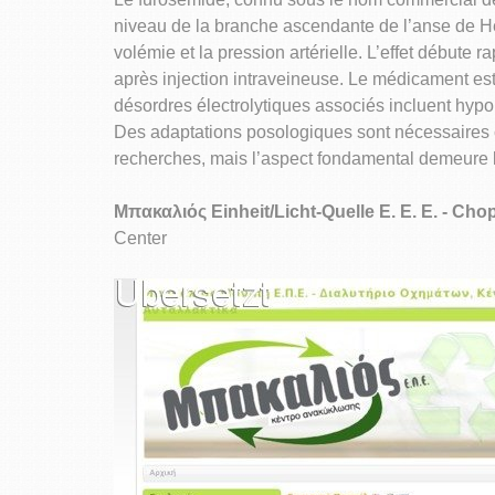
niveau de la branche ascendante de l’anse de He
volémie et la pression artérielle. L’effet débute
après injection intraveineuse. Le médicament est
désordres électrolytiques associés incluent hyp
Des adaptations posologiques sont nécessaires c
recherches, mais l’aspect fondamental demeure la
Μπακαλιός Einheit/Licht-Quelle E. E. E. - Cho
Center