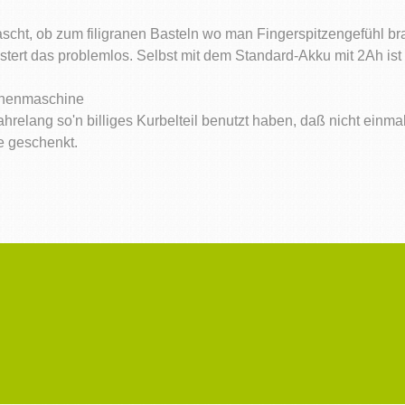
ascht, ob zum filigranen Basteln wo man Fingerspitzengefühl b
ert das problemlos. Selbst mit dem Standard-Akku mit 2Ah ist d
chenmaschine
relang so'n billiges Kurbelteil benutzt haben, daß nicht einmal
e geschenkt.