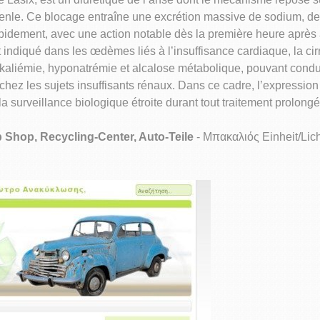
nle. Ce blocage entraîne une excrétion massive de sodium, de p
 rapidement, avec une action notable dès la première heure après 
 indiqué dans les œdèmes liés à l’insuffisance cardiaque, la ci
okaliémie, hyponatrémie et alcalose métabolique, pouvant condu
hez les sujets insuffisants rénaux. Dans ce cadre, l’expressio
 surveillance biologique étroite durant tout traitement prolongé
p Shop, Recycling-Center, Auto-Teile
- Μπακαλιός Einheit/Lich