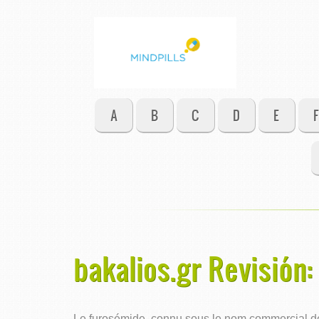
A
B
C
D
E
F
bakalios.gr Revisión:
Le furosémide, connu sous le nom commercial de L