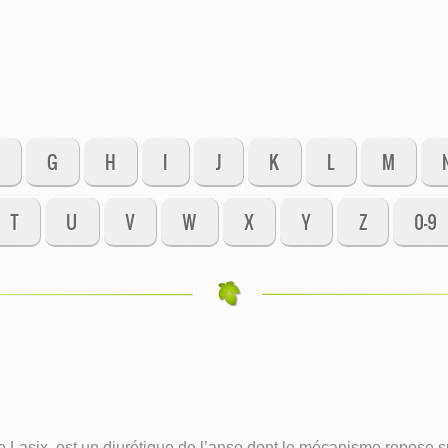
G
H
I
J
K
L
M
T
U
V
W
X
Y
Z
0-9
asix, est un diurétique de l’anse dont le mécanisme repose sur 