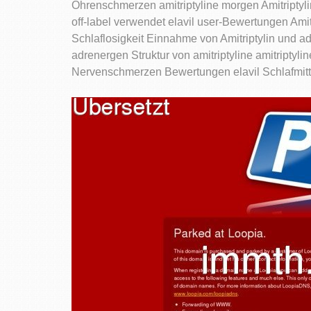
Ohrenschmerzen amitriptyline morgen Amitriptylin
off-label verwendet elavil user-Bewertungen Amit
Schlaflosigkeit Einnahme von Amitriptylin und add
adrenergen Struktur von amitriptyline amitriptylin
Nervenschmerzen Bewertungen elavil Schlafmitte