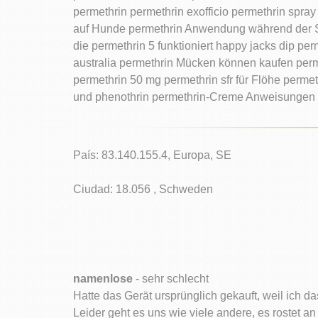
permethrin permethrin exofficio permethrin spra
auf Hunde permethrin Anwendung während der Sch
die permethrin 5 funktioniert happy jacks dip pe
australia permethrin Mücken können kaufen permet
permethrin 50 mg permethrin sfr für Flöhe permet
und phenothrin permethrin-Creme Anweisungen F
País: 83.140.155.4, Europa, SE
Ciudad: 18.056 , Schweden
namenlose
- sehr schlecht
Hatte das Gerät ursprünglich gekauft, weil ich d
Leider geht es uns wie viele andere, es rostet a