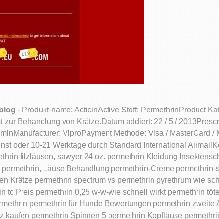
blog
- Produkt-name: ActicinActive Stoff: PermethrinProduct Kate
st zur Behandlung von Krätze.Datum addiert: 22 / 5 / 2013Presc
aminManufacturer: ViproPayment Methode: Visa / MasterCard / 
enst oder 10-21 Werktage durch Standard International Airmai
rmethrin filzläusen, sawyer 24 oz. permethrin Kleidung Insekten
permethrin, Läuse Behandlung permethrin-Creme permethrin-sp
en Krätze permethrin spectrum vs permethrin pyrethrum wie schn
 tc Preis permethrin 0,25 w-w-wie schnell wirkt permethrin töt
methrin permethrin für Hunde Bewertungen permethrin zweite
z kaufen permethrin Spinnen 5 permethrin Kopfläuse permethrin 