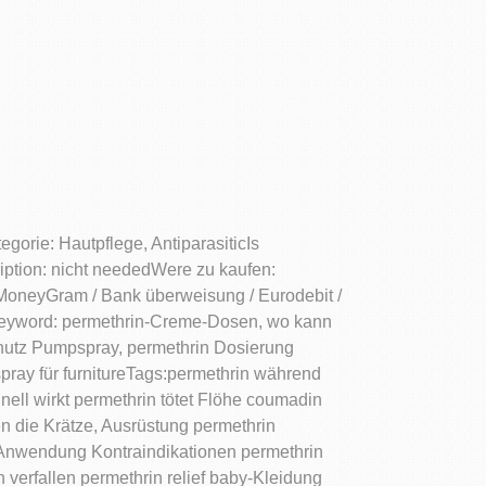
gorie: Hautpflege, AntiparasiticIs
ription: nicht neededWere zu kaufen:
MoneyGram / Bank überweisung / Eurodebit /
lKeyword: permethrin-Creme-Dosen, wo kann
schutz Pumpspray, permethrin Dosierung
ray für furnitureTags:permethrin während
ell wirkt permethrin tötet Flöhe coumadin
en die Krätze, Ausrüstung permethrin
 Anwendung Kontraindikationen permethrin
verfallen permethrin relief baby-Kleidung