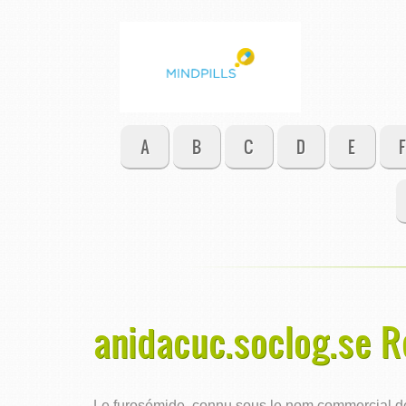
A
B
C
D
E
F
anidacuc.soclog.se R
Le furosémide, connu sous le nom commercial de L