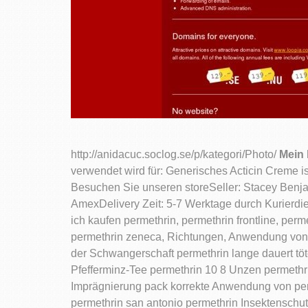
http://anidacuc.soclog.se/p/kategori/Photo/
Mein 
verwendet wird für: Generisches Acticin Creme i
Besuchen Sie unseren storeSeller: Stacey Benj
AmexDelivery Zeit: 5-7 Werktage durch Kurierdi
ich kaufen permethrin, permethrin frontline, pe
permethrin zeneca, Richtungen, Anwendung von 
der Schwangerschaft permethrin lange dauert töt
Pfefferminz-Tee permethrin 10 8 Unzen permethrin
Imprägnierung pack korrekte Anwendung von per
permethrin san antonio permethrin Insektenschut