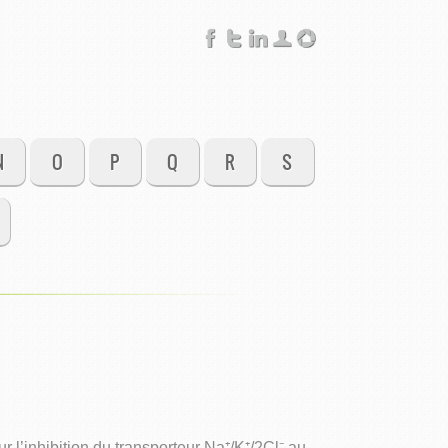
N
O
P
Q
R
S
l’inhibition du transporteur Na⁺/K⁺/2Cl⁻ au