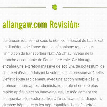
allangaw.com Revisión:
Le furosémide, connu sous le nom commercial de Lasix, est
un diurétique de l’anse dont le mécanisme repose sur
l’inhibition du transporteur Na⁺/K⁺/2Cl⁻ au niveau de la
branche ascendante de l’anse de Henle. Ce blocage
entraîne une excrétion massive de sodium, de potassium, de
chlore et d’eau, réduisant la volémie et la pression artérielle.
L’effet débute rapidement, avec une action notable dès la
première heure après administration orale et encore plus
rapide après injection intraveineuse. Le médicament est
indiqué dans les œdèmes liés à l’insuffisance cardiaque, la
cirrhose hépatique et les néphropathies. Les désordres