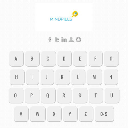
A
B
C
D
E
F
G
H
I
J
K
L
M
N
O
P
Q
R
S
T
U
V
W
X
Y
Z
0-9