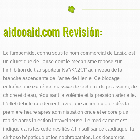
aidooaid.com Revisión:
Le furosémide, connu sous le nom commercial de Lasix, est
un diurétique de l’anse dont le mécanisme repose sur
l’inhibition du transporteur Na⁺/K⁺/2Cl⁻ au niveau de la
branche ascendante de l’anse de Henle. Ce blocage
entraîne une excrétion massive de sodium, de potassium, de
chlore et d’eau, réduisant la volémie et la pression artérielle.
L’effet débute rapidement, avec une action notable dès la
première heure après administration orale et encore plus
rapide après injection intraveineuse. Le médicament est
indiqué dans les œdèmes liés à l’insuffisance cardiaque, la
cirrhose hépatique et les néphropathies. Les désordres