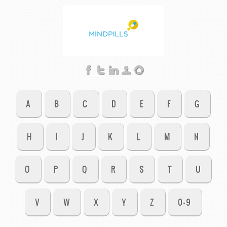
A
B
C
D
E
F
G
H
I
J
K
L
M
N
O
P
Q
R
S
T
U
V
W
X
Y
Z
0-9