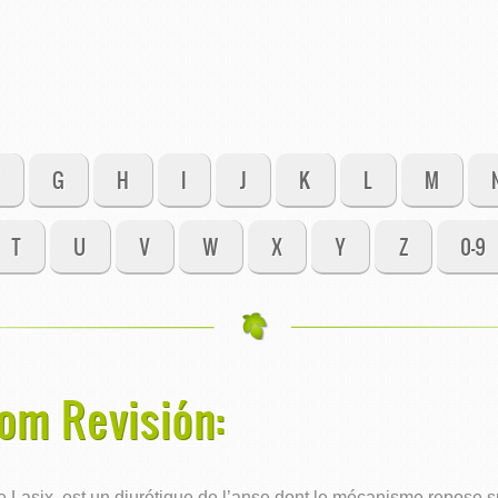
G
H
I
J
K
L
M
T
U
V
W
X
Y
Z
0-9
om Revisión:
asix, est un diurétique de l’anse dont le mécanisme repose sur 