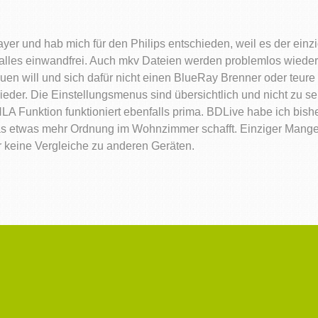
er und hab mich für den Philips entschieden, weil es der einz
iert alles einwandfrei. Auch mkv Dateien werden problemlos wie
en will und sich dafür nicht einen BlueRay Brenner oder teure
der. Die Einstellungsmenus sind übersichtlich und nicht zu seh
 Funktion funktioniert ebenfalls prima. BDLive habe ich bisher
s etwas mehr Ordnung im Wohnzimmer schafft. Einziger Mangel i
r keine Vergleiche zu anderen Geräten.