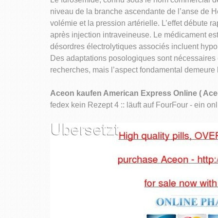
niveau de la branche ascendante de l’anse de He
volémie et la pression artérielle. L’effet débute
après injection intraveineuse. Le médicament est
désordres électrolytiques associés incluent hyp
Des adaptations posologiques sont nécessaires c
recherches, mais l’aspect fondamental demeure la
Aceon kaufen American Express Online ( Ace
fedex kein Rezept 4 :: läuft auf FourFour - ein