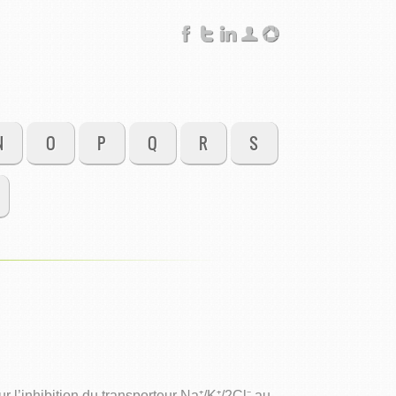
N
O
P
Q
R
S
l’inhibition du transporteur Na⁺/K⁺/2Cl⁻ au