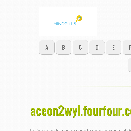
A
B
C
D
E
F
aceon2wyl.fourfour.c
Le furosémide, connu sous le nom commercial de L