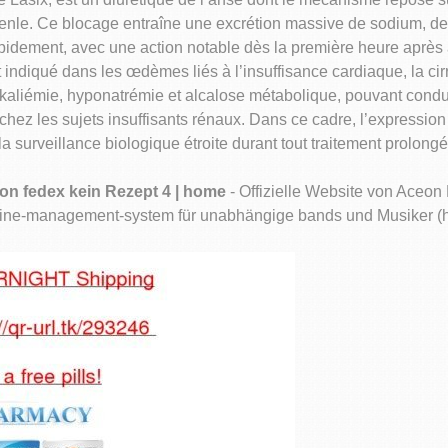
nle. Ce blocage entraîne une excrétion massive de sodium, de p
 rapidement, avec une action notable dès la première heure après 
 indiqué dans les œdèmes liés à l’insuffisance cardiaque, la ci
okaliémie, hyponatrémie et alcalose métabolique, pouvant condu
hez les sujets insuffisants rénaux. Dans ce cadre, l’expressio
 surveillance biologique étroite durant tout traitement prolongé
on fedex kein Rezept 4 | home
- Offizielle Website von Aceo
 online-management-system für unabhängige bands und Musiker (h