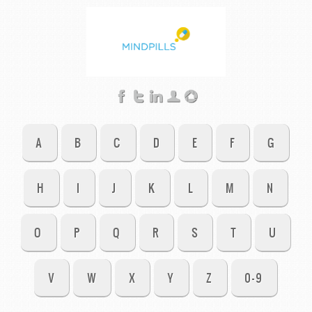
A
B
C
D
E
F
G
H
I
J
K
L
M
N
O
P
Q
R
S
T
U
V
W
X
Y
Z
0-9