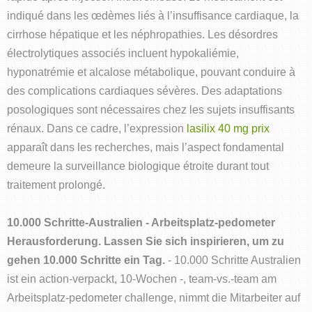
indiqué dans les œdèmes liés à l’insuffisance cardiaque, la
cirrhose hépatique et les néphropathies. Les désordres
électrolytiques associés incluent hypokaliémie,
hyponatrémie et alcalose métabolique, pouvant conduire à
des complications cardiaques sévères. Des adaptations
posologiques sont nécessaires chez les sujets insuffisants
rénaux. Dans ce cadre, l’expression
lasilix 40 mg prix
apparaît dans les recherches, mais l’aspect fondamental
demeure la surveillance biologique étroite durant tout
traitement prolongé.
10.000 Schritte-Australien - Arbeitsplatz-pedometer
Herausforderung. Lassen Sie sich inspirieren, um zu
gehen 10.000 Schritte ein Tag.
- 10.000 Schritte Australien
ist ein action-verpackt, 10-Wochen -, team-vs.-team am
Arbeitsplatz-pedometer challenge, nimmt die Mitarbeiter auf