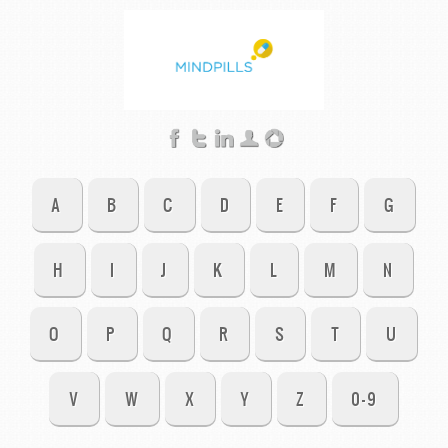
A
B
C
D
E
F
G
H
I
J
K
L
M
N
O
P
Q
R
S
T
U
V
W
X
Y
Z
0-9