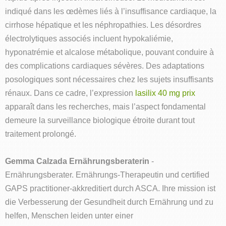
indiqué dans les œdèmes liés à l’insuffisance cardiaque, la
cirrhose hépatique et les néphropathies. Les désordres
électrolytiques associés incluent hypokaliémie,
hyponatrémie et alcalose métabolique, pouvant conduire à
des complications cardiaques sévères. Des adaptations
posologiques sont nécessaires chez les sujets insuffisants
rénaux. Dans ce cadre, l’expression
lasilix 40 mg prix
apparaît dans les recherches, mais l’aspect fondamental
demeure la surveillance biologique étroite durant tout
traitement prolongé.
Gemma Calzada Ernährungsberaterin
-
Ernährungsberater. Ernährungs-Therapeutin und certified
GAPS practitioner-akkreditiert durch ASCA. Ihre mission ist
die Verbesserung der Gesundheit durch Ernährung und zu
helfen, Menschen leiden unter einer